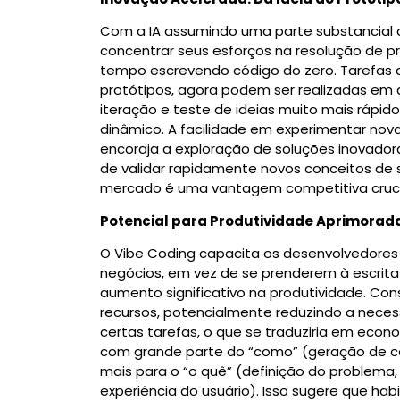
Com a IA assumindo uma parte substancial 
concentrar seus esforços na resolução de p
tempo escrevendo código do zero.
Tarefas 
protótipos, agora podem ser realizadas em 
iteração e teste de ideias muito mais rápid
dinâmico. A facilidade em experimentar no
encoraja a exploração de soluções inovador
de validar rapidamente novos conceitos de 
mercado é uma vantagem competitiva cruc
Potencial para Produtividade Aprimorad
O Vibe Coding capacita os desenvolvedores 
negócios, em vez de se prenderem à escrita 
aumento significativo na produtividade.
Cons
recursos, potencialmente reduzindo a nece
certas tarefas, o que se traduziria em eco
com grande parte do “como” (geração de có
mais para o “o quê” (definição do problema, 
experiência do usuário). Isso sugere que hab