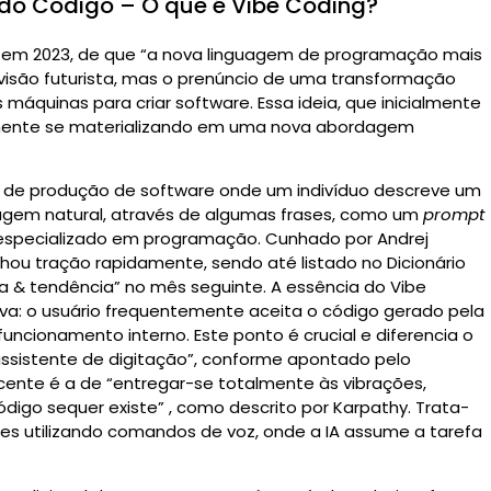
 do Código – O que é Vibe Coding?
y em 2023, de que “a nova linguagem de programação mais
visão futurista, mas o prenúncio de uma transformação
áquinas para criar software. Essa ideia, que inicialmente
damente se materializando em uma nova abordagem
 de produção de software onde um indivíduo descreve um
agem natural, através de algumas frases, como um
prompt
especializado em programação.
Cunhado por Andrej
hou tração rapidamente, sendo até listado no Dicionário
a & tendência” no mês seguinte.
A essência do Vibe
iva: o usuário frequentemente aceita o código gerado pela
funcionamento interno.
Este ponto é crucial e diferencia o
ssistente de digitação”, conforme apontado pelo
acente é a de “entregar-se totalmente às vibrações,
ódigo sequer existe”
, como descrito por Karpathy. Trata-
zes utilizando comandos de voz, onde a IA assume a tarefa