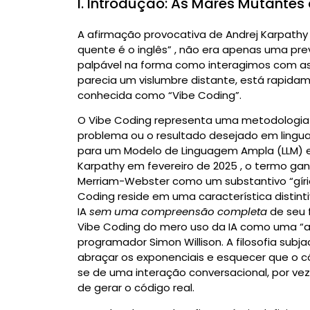
I. Introdução: As Marés Mutantes
A afirmação provocativa de Andrej Karpath
quente é o inglês”
, não era apenas uma pre
palpável na forma como interagimos com as m
parecia um vislumbre distante, está rapi
conhecida como “Vibe Coding”.
O Vibe Coding representa uma metodologia
problema ou o resultado desejado em lingu
para um Modelo de Linguagem Ampla (LLM) 
Karpathy em fevereiro de 2025
, o termo gan
Merriam-Webster como um substantivo “gíri
Coding reside em uma característica distint
IA
sem uma compreensão completa
de seu 
Vibe Coding do mero uso da IA como uma “a
programador Simon Willison.
A filosofia subj
abraçar os exponenciais e esquecer que o c
se de uma interação conversacional, por ve
de gerar o código real.