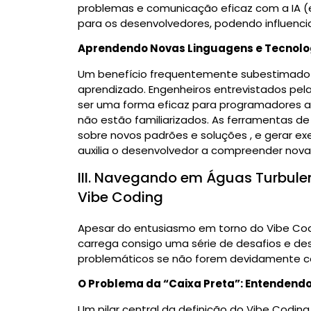
problemas e comunicação eficaz com a IA (e
para os desenvolvedores, podendo influencia
Aprendendo Novas Linguagens e Tecnolo
Um benefício frequentemente subestimado 
aprendizado. Engenheiros entrevistados pe
ser uma forma eficaz para programadores a
não estão familiarizados.
As ferramentas de I
sobre novos padrões e soluções
, e gerar e
auxilia o desenvolvedor a compreender nova
III. Navegando em Águas Turbule
Vibe Coding
Apesar do entusiasmo em torno do Vibe Codi
carrega consigo uma série de desafios e de
problemáticos se não forem devidamente c
O Problema da “Caixa Preta”: Entendend
Um pilar central da definição do Vibe Codi