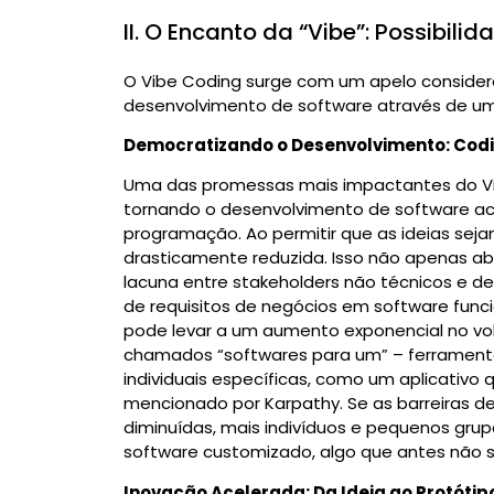
II. O Encanto da “Vibe”: Possibili
O Vibe Coding surge com um apelo conside
desenvolvimento de software através de uma
Democratizando o Desenvolvimento: Cod
Uma das promessas mais impactantes do Vib
tornando o desenvolvimento de software ace
programação.
Ao permitir que as ideias sej
drasticamente reduzida. Isso não apenas a
lacuna entre stakeholders não técnicos e d
de requisitos de negócios em software funci
pode levar a um aumento exponencial no vo
chamados “softwares para um” – ferrament
individuais específicas, como um aplicativo 
mencionado por Karpathy.
Se as barreiras d
diminuídas, mais indivíduos e pequenos gru
software customizado, algo que antes não 
Inovação Acelerada: Da Ideia ao Protóti