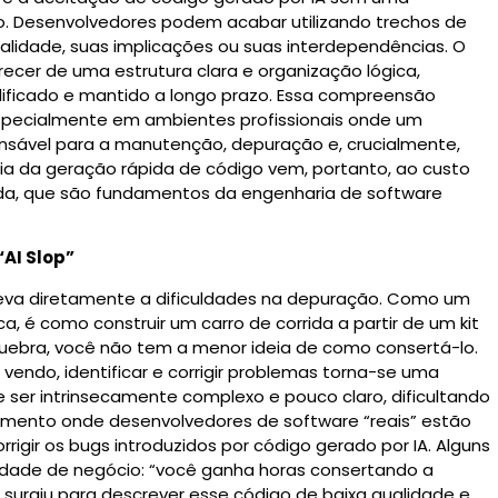
.
Desenvolvedores podem acabar utilizando trechos de
lidade, suas implicações ou suas interdependências.
O
recer de uma estrutura clara e organização lógica,
ificado e mantido a longo prazo.
Essa compreensão
especialmente em ambientes profissionais onde um
nsável para a manutenção, depuração e, crucialmente,
a da geração rápida de código vem, portanto, ao custo
da, que são fundamentos da engenharia de software
AI Slop”
eva diretamente a dificuldades na depuração. Como um
, é como construir um carro de corrida a partir de um kit
uebra, você não tem a menor ideia de como consertá-lo.
endo, identificar e corrigir problemas torna-se uma
 ser intrinsecamente complexo e pouco claro, dificultando
imento onde desenvolvedores de software “reais” estão
igir os bugs introduzidos por código gerado por IA.
Alguns
dade de negócio: “você ganha horas consertando a
”
surgiu para descrever esse código de baixa qualidade e