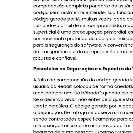
compreensão completa por parte do usuário
código sem realmente entender sua funciona
código gerado por IA, muitas vezes, pode ca
tornando-o difícil de ser compreendido, mod
superficial é uma preocupação primordial, 
conhecimento profundo do código é indispe
para a segurança do software.
A conveniênci
da transparência e da compreensão profun
robusta e confiável.
Pesadelos na Depuração e o Espectro do “
A falta de compreensão do código gerado l
usuário do Reddit colocou de forma anedótica
montado por um “tio bêbado”: quando ele q
Se o desenvolvedor não entende o que está v
tarefa hercúlea.
O código gerado por IA pode
a depuração.
De fato, já se observa um mov
sendo contratados especificamente para corr
até enxergam isso como uma nova oportuni
bagunça de outra pessoa”.
O termo “AI slop