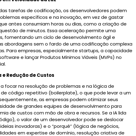
das tarefas de codificação, os desenvolvedores podem
roblemas específicos e na inovação, em vez de gastar
que antes consumiam horas ou dias, como a criação de
questão de minutos.
Essa aceleração permite uma
os, fomentando um ciclo de desenvolvimento ágil e
vas abordagens sem o fardo de uma codificação complexa
as.
Para empresas, especialmente startups, a capacidade
software e lançar Produtos Mínimos Viáveis (MVPs) no
ial.
a e Redução de Custos
a focar na resolução de problemas e na lógica de
de código repetitivo (boilerplate), o que pode levar a um
equentemente, as empresas podem otimizar seus
ssidade de grandes equipes de desenvolvimento para
nomia de custos com mão de obra e recursos.
Se a IA lida
digo), o valor de um desenvolvedor pode se deslocar
ideias inovadoras) e o “porquê” (lógica de negócios,
ilidades em expertise de domínio, resolução criativa de