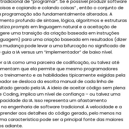
radicional de “programar”. Se é possível produzir software
coisas e copiando e colando coisas”
, então o conjunto de
s à programação são fundamentalmente alterados. A
ento profundo de sintaxe, lógica, algoritmos e estruturas
atiza
prompts
em linguagem natural e a aceitação de
ugere uma transição da criação baseada em instruções
inguagem) para uma criação baseada em resultados (dizer
 mudança pode levar a uma bifurcação no significado de
e guia a IA versus um “implementador” de baixo nível.
r a IA como uma parceira de codificação, ou talvez até
gumentam que ela permite que mesmo programadores
treinamento e as habilidades tipicamente exigidas pela
ador se desloca da escrita manual de cada linha de
ultado gerado pela IA.
A ideia de aceitar código sem plena
 Coding, implica um nível de confiança – ou talvez uma
pacidade da IA. Isso representa um afastamento
 na engenharia de software tradicional. A velocidade e a
prender aos detalhes do código gerado, pelo menos na
sma característica pode ser a principal fonte das maiores
os adiante.