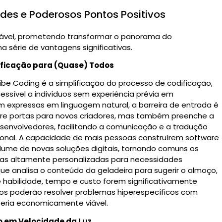
dades e Poderosos Pontos Positivos
rável, prometendo transformar o panorama do
 série de vantagens significativas.
ificação para (Quase) Todos
e Coding é a simplificação do processo de codificação,
ssível a indivíduos sem experiência prévia em
am expressas em linguagem natural, a barreira de entrada é
bre portas para novos criadores, mas também preenche a
esenvolvedores, facilitando a comunicação e a tradução
onal.
A capacidade de mais pessoas construírem software
lume de novas soluções digitais, tornando comuns os
as altamente personalizadas para necessidades
que analisa o conteúdo da geladeira para sugerir o almoço,
e habilidade, tempo e custo forem significativamente
pos poderão resolver problemas hiperespecíficos com
seria economicamente viável.
po em Velocidade da Luz