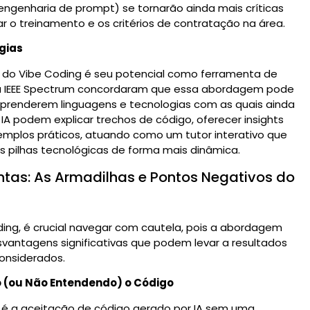
ngenharia de prompt) se tornarão ainda mais críticas
r o treinamento e os critérios de contratação na área.
gias
do Vibe Coding é seu potencial como ferramenta de
la IEEE Spectrum concordaram que essa abordagem pode
prenderem linguagens e tecnologias com as quais ainda
A podem explicar trechos de código, oferecer insights
xemplos práticos, atuando como um tutor interativo que
s pilhas tecnológicas de forma mais dinâmica.
ntas: As Armadilhas e Pontos Negativos do
ng, é crucial navegar com cautela, pois a abordagem
svantagens significativas que podem levar a resultados
onsiderados.
o (ou Não Entendendo) o Código
ng é a aceitação de código gerado por IA sem uma