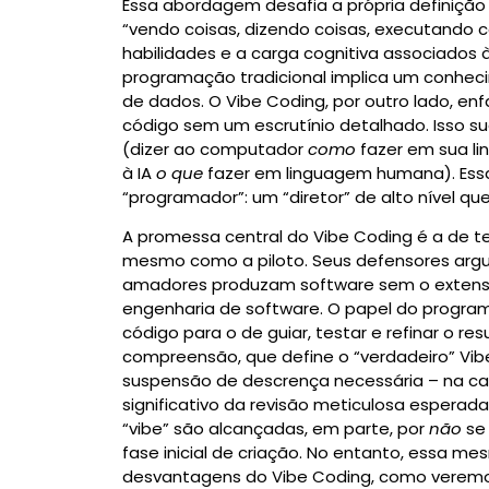
Essa abordagem desafia a própria definição t
“vendo coisas, dizendo coisas, executando 
habilidades e a carga cognitiva associado
programação tradicional implica um conhecim
de dados. O Vibe Coding, por outro lado, enf
código sem um escrutínio detalhado.
Isso s
(dizer ao computador
como
fazer em sua l
à IA
o que
fazer em linguagem humana). Essa
“programador”: um “diretor” de alto nível qu
A promessa central do Vibe Coding é a de te
mesmo como a piloto. Seus defensores ar
amadores produzam software sem o extenso 
engenharia de software.
O papel do program
código para o de guiar, testar e refinar o res
compreensão, que define o “verdadeiro” Vibe
suspensão de descrença necessária – na ca
significativo da revisão meticulosa esperada
“vibe” são alcançadas, em parte, por
não
se 
fase inicial de criação. No entanto, essa me
desvantagens do Vibe Coding, como verem